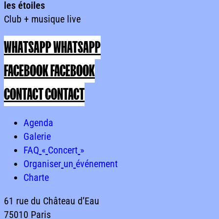
les
étoiles
Club
+
musique
live
les étoilesClub + musique live
WHATSAPP
WHATSAPP
FACEBOOK
FACEBOOK
CONTACT
CONTACT
Agenda
Agenda
Agenda
Galerie
Galerie
Galerie
FAQ « Concert »
FAQ
«
Concert
»
FAQ « Concert »
Organiser un événement
Organiser
un
événement
Organiser un événement
Charte
Charte
Charte
61
rue
du
Château
d’Eau
75010
Paris