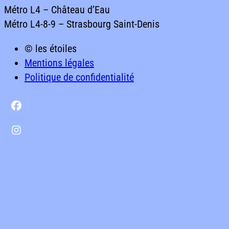
Métro
L4
–
Château
d’Eau
Métro
L4-8-9
–
Strasbourg
Saint-Denis
61 rue du Château d’Eau75010 ParisMétro L4 – Château
© les étoiles
Mentions légales
Politique de confidentialité