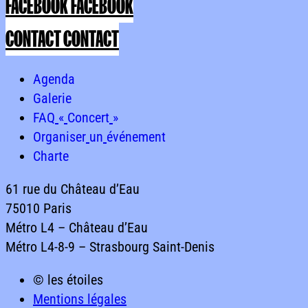
FACEBOOK
FACEBOOK
CONTACT
CONTACT
Agenda
Agenda
Agenda
Galerie
Galerie
Galerie
FAQ « Concert »
FAQ
«
Concert
»
FAQ « Concert »
Organiser un événement
Organiser
un
événement
Organiser un événement
Charte
Charte
Charte
61
rue
du
Château
d’Eau
75010
Paris
Métro
L4
–
Château
d’Eau
Métro
L4-8-9
–
Strasbourg
Saint-Denis
61 rue du Château d’Eau75010 ParisMétro L4 – Château
© les étoiles
Mentions légales