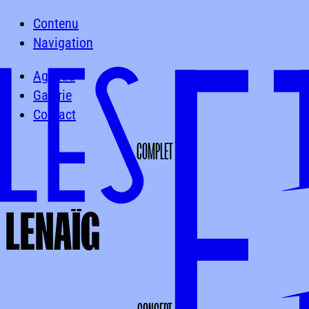
Contenu
Navigation
Agenda
Galerie
Contact
COMPLET
LENAÏG
LENAÏG