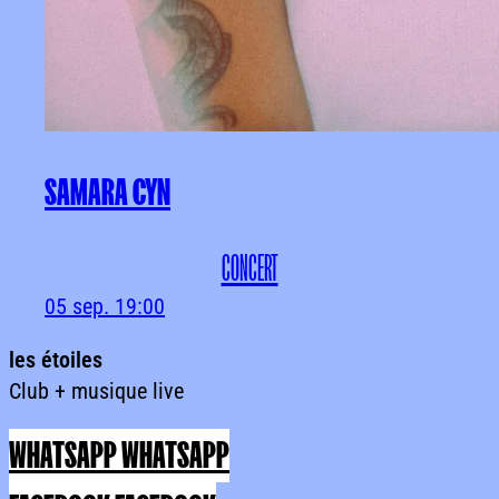
SAMARA CYN
CONCERT
05 sep.
19:00
les
étoiles
Club
+
musique
live
les étoilesClub + musique live
WHATSAPP
WHATSAPP