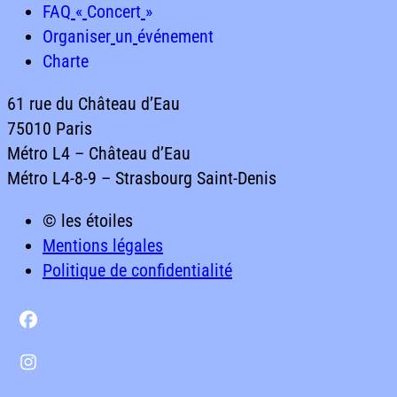
Galerie
FAQ « Concert »
FAQ
«
Concert
»
FAQ « Concert »
Organiser un événement
Organiser
un
événement
Organiser un événement
Charte
Charte
Charte
61
rue
du
Château
d’Eau
75010
Paris
Métro
L4
–
Château
d’Eau
Métro
L4-8-9
–
Strasbourg
Saint-Denis
61 rue du Château d’Eau75010 ParisMétro L4 – Château
© les étoiles
Mentions légales
Politique de confidentialité