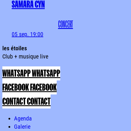
SAMARA CYN
CONCERT
05 sep.
19:00
les
étoiles
Club
+
musique
live
les étoilesClub + musique live
WHATSAPP
WHATSAPP
FACEBOOK
FACEBOOK
CONTACT
CONTACT
Agenda
Agenda
Agenda
Galerie
Galerie