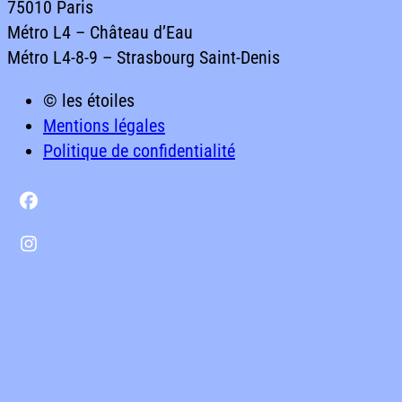
75010
Paris
Métro
L4
–
Château
d’Eau
Métro
L4-8-9
–
Strasbourg
Saint-Denis
61 rue du Château d’Eau75010 ParisMétro L4 – Château
© les étoiles
Mentions légales
Politique de confidentialité