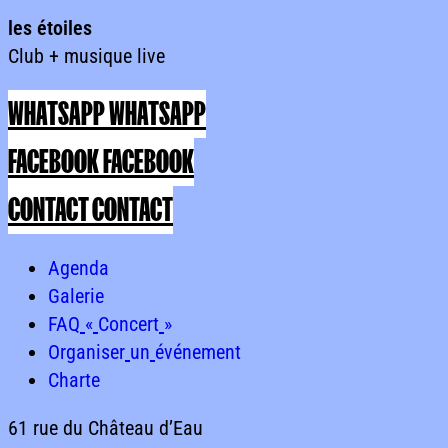
les
étoiles
Club
+
musique
live
les étoilesClub + musique live
WHATSAPP
WHATSAPP
FACEBOOK
FACEBOOK
CONTACT
CONTACT
Agenda
Agenda
Agenda
Galerie
Galerie
Galerie
FAQ « Concert »
FAQ
«
Concert
»
FAQ « Concert »
Organiser un événement
Organiser
un
événement
Organiser un événement
Charte
Charte
Charte
61
rue
du
Château
d’Eau