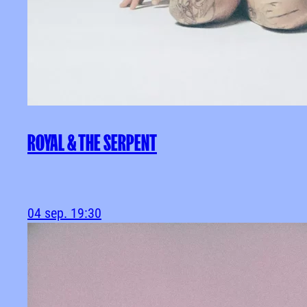
ROYAL & THE SERPENT
04 sep.
19:30